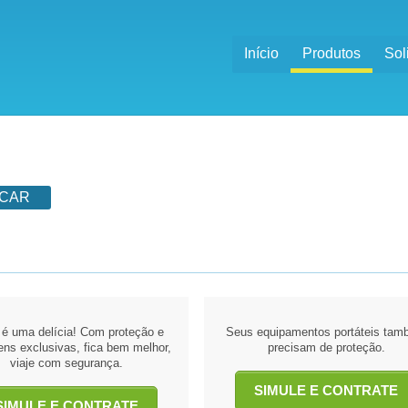
Início
Produtos
Sol
CAR
r é uma delícia! Com proteção e
Seus equipamentos portáteis ta
ns exclusivas, fica bem melhor,
precisam de proteção.
viaje com segurança.
SIMULE E CONTRATE
SIMULE E CONTRATE