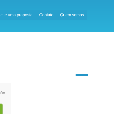
icite uma proposta
Contato
Quem somos
mbém